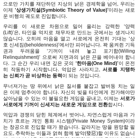
으로만 가치를 재단하던 지상의 낡은 경제학을 넘어
,
우리는
이제
‘
상생가치설
(Symbiotic Theory of Value)’
이라는 새로
운 비행의 궤도로 진입합니다
.
우리를
이
새로운
차원으로
밀어
올리는
강력한
‘
양력
(Lift)’
은
,
타인을
억지로
채무자로
만드는
곳에서는 생겨나지
않습니다
.
오히려
마음을
열고
서로에게
온전히
기대는
‘
상
호
신세짐
(beholdenness)’
에서만
피어납니다
.
꽉 움켜쥔 기득
권과 두려움을
‘
기꺼이 내려 놓고 포기함
(Willing
Relinquishment)’
으로써 지면과의 낡은 끈을 베어내야 합니
다
.
그 순간
우리
내면
깊은
곳의
‘
한마음
(One Mind)’
이
온전
히
작동하기
시작합니다
.
억압은
사라지고
,
서로를
지탱하
는
신뢰가
곧
비상하는
동력
이
되는
것입니다
.
무너져가는
땅
위에서
낡은
질서를
붙잡고
발버둥
치는
일
은
이제
멈추어야
합니
다
.
자신의 빚을 타인에게 전가해야만
살아남을 수 있는 이 불필요한 게임을 끝내고
,
이제는
서로가
서로에게 기꺼이 신세지는 새로운 게임으로 전환
합시다
.
억압과
경쟁의
닫힌
체계에서
벗어나
,
자연스럽게
마음과
가
치가
흐르는
개인
통화
시스템
(Private Money System)
이라
는
창공으로
진입할
때가
왔습니다
.
갈라지는
땅을
원망할
필
요도
,
추락하는
이들과
얽혀
함께
발악
(
發惡
)
할
이유도
없습니