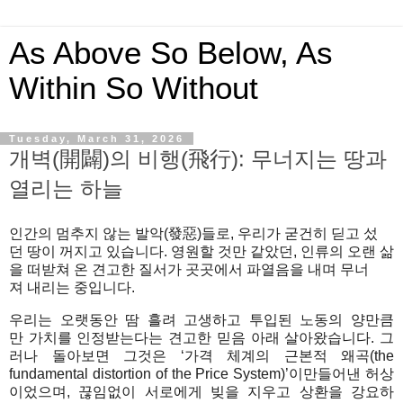
As Above So Below, As
Within So Without
Tuesday, March 31, 2026
개벽(開闢)의 비행(飛行): 무너지는 땅과
열리는 하늘
인간의
멈추지
않는
발악
(
發惡
)
들로
,
우리가
굳건히
딛고
섰
던
땅이
꺼지고
있
습니
다
.
영원할 것만 같았던
,
인류의 오랜 삶
을 떠받쳐 온 견고한 질서가
곳곳에서
파열음을
내며
무너
져
내리는
중입니다
.
우리는
오랫동안
땀
흘려
고생하고
투입된
노동의
양만큼
만
가치를
인정받는다는
견고한
믿음
아래
살아왔습니다
.
그
러나
돌아보면
그것은
‘
가격
체계의
근본적
왜곡
(the
fundamental distortion of the Price System)’
이
만들어낸
허상
이었으며
,
끊임없이
서로에게
빚을
지우고
상환을
강요하