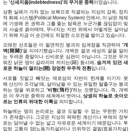
는
‘
신세지움
(indebtedness)’
의
무거운
중력
이었습니다
.
상환 실패가 가차 없는 보복으로 직결되는 지상의 감옥
,
정치
적 화폐 시스템
(Political Money System)
안에서
,
이 낡은 체제
에 기생해 온 권력과 그를 좇는 탐욕은 누군가를 끊임없이 빚
의 사슬로 옭아매며
,
무너지는 지반 위에서 어떻게든 살아남
기 위해
지금
이
순간에도
처절한
소모전을
벌이고
있습니다
.
오래전
선조들은
이
필연적인
붕괴의
임계점을
직관하며
'
개
벽
(
開闢
)'
을
이야기했습니다
.
개벽은
결코
세상의
끝을
알리
는
두려운
종말이나
신비로운
심판이
아닙니다
.
그것은
무거
워진
낡은
땅이
갈라지며
꺼지는
(
闢
)
동시에
,
숨겨져
있던
새
로운
하늘이
열리는
(
開
)
장엄한
우주적
전환
입니다
.
서로를
짓밟고
빼앗는
제로섬의
지반이
한계를
이기지
못
해
산산이
조각날
때
,
살아남을
수
있는
유일한
탈출구는
붕괴
하는
땅을
뒤로하고
‘
비행
(
飛行
)’
하는
것뿐입니다
.
즉
,
개벽
은
이
무거운
중력의
세계에서
벗어나
,
상생의
하늘로
솟아오
르는
인류의
위대한
이륙
을
의미합니다
.
하늘에는
땅의
논리로는
결코
도달할
수
없는
무한한
가치
가
존재합니다
.
그곳은
지상의
팍팍한
계산기나
부채의
장부
로는
담아낼
수
없는
넓고
자유로운
세계이기 때문입니다
.
투
입된 고통의 양
(
노동가치설
)
이나 인위적인 결핍
(
효용가치설
)