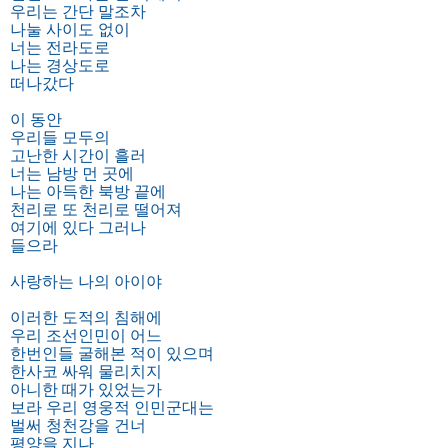
우리는 간단 말조차
나눌 사이도 없이
너는 전라도로
나는 경상도로
떠나갔다
이 동안
우리들 모두의
고난한 시간이 흘러
너는 남방 먼 곳에
나는 아득한 북방 끝에
천리로 또 천리로 떨어져
여기에 있다 그러나
들으라
사랑하는 나의 아이야
이러한 도적의 침해에
우리 조선인민이 어느
한번인들 굴해본 적이 있으며
한사코 싸워 물리치지
아니한 때가 있었는가
보라 우리 영웅적 인민군대는
벌써 청천강을 건너
평양을 지나