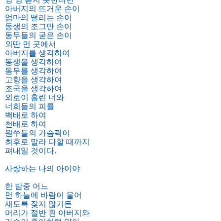
아버지의 뜨거운 손이
엄마의 떨리는 손이
동생의 조그만 손이
동무들의 굳은 손이
외딴 먼 곳에서
아버지를 생각하여
동생을 생각하여
동무를 생각하여
고향을 생각하여
조국을 생각하여
외로이 흘린 너와
너희들의 피를
백배로 하여
천배로 하여
원쑤들의 가슴팍이
최후로 말라 다할 때까지
펴내일 것이다.
사랑하는 나의 아이야
한 밤중 어느
먼 하늘에 바람이 울어
새도록 잦지 않거든
머리가 절반 흰 아버지와