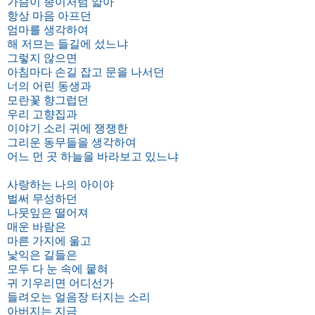
가슴이 종이처럼 얇아
항상 마음 아프던
엄마를 생각하여
해 저므는 들길에 섰느냐
그렇지 않으면
아침마다 손길 잡고 문을 나서던
너의 어린 동생과
모란꽃 향그럽던
우리 고향집과
이야기 소리 귀에 쟁쟁한
그리운 동무들을 생각하여
어느 먼 곳 하늘을 바라보고 있느냐
사랑하는 나의 아이야
벌써 무성하던
나뭇잎은 떨어져
매운 바람은
마른 가지에 울고
낯익은 길들은
모두 다 눈 속에 뭍혀
귀 기우리면 어디선가
들려오는 얼음장 터지는 소리
아버지는 지금