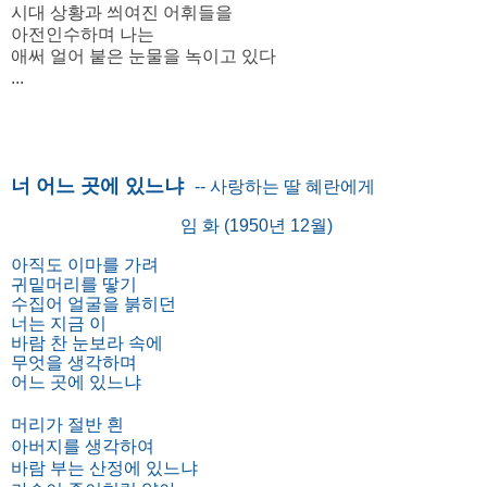
시대 상황과
씌여진 어휘들을
아전인수하며 나는
애써 얼어 붙은 눈물을 녹이고 있다
...
너 어느 곳에 있느냐
-- 사랑하는 딸 혜란에게
임 화 (1950년 12월)
아직도 이마를 가려
귀밑머리를 땋기
수집어 얼굴을 붉히던
너는 지금 이
바람 찬 눈보라 속에
무엇을 생각하며
어느 곳에 있느냐
머리가 절반 흰
아버지를 생각하여
바람 부는 산정에 있느냐