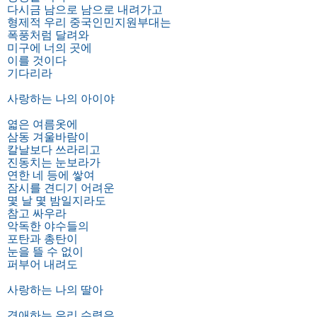
다시금 남으로 남으로 내려가고
형제적 우리 중국인민지원부대는
폭풍처럼 달려와
미구에 너의 곳에
이를 것이다
기다리라
사랑하는 나의 아이야
엷은 여름옷에
삼동 겨울바람이
칼날보다 쓰라리고
진동치는 눈보라가
연한 네 등에 쌓여
잠시를 견디기 어려운
몇 날 몇 밤일지라도
참고 싸우라
악독한 야수들의
포탄과 총탄이
눈을 뜰 수 없이
퍼부어 내려도
사랑하는 나의 딸아
경애하는 우리 수령은