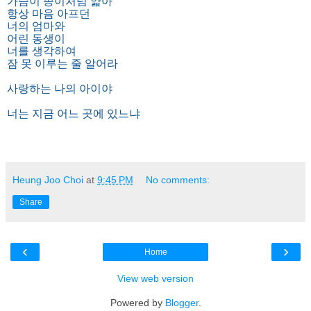
가슴이 종이처럼 얇아
항상 마음 아프던
너의 엄마와
어린 동생이
너를 생각하여
잠 못 이루는 줄 알어라
사랑하는 나의 아이야
너는 지금 어느 곳에 있느냐
[출처]
너 어느곳에 있느냐...(사랑하는 딸 혜란에게) - 임화 시
편
|
작성자
메지
Heung Joo Choi
at
9:45 PM
No comments:
Share
‹
›
Home
View web version
Powered by
Blogger
.