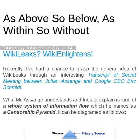
As Above So Below, As
Within So Without
Tuesday, December 31, 2013
WikiLeaks? WikiEnlightens!
Recently, I've had a chance to grasp the general idea of
WikiLeaks through an interesting
Transcript of Secret
Meeting between Julian Assange and Google CEO Eric
Schmidt
.
What Mr. Assange understands and tries to explain is kind of
a whole system of information flow
which he names as
a Censorship Pyramid
. It can be diagramed as follows: